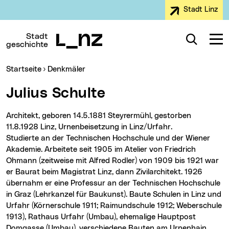
Stadt Linz
Zur Navigation
Zum Inhalt
Zur Suche
Stadt
Suche
Navig
geschichte
Sie sind hier:
Startseite
Denkmäler
Julius Schulte
Architekt, geboren 14.5.1881 Steyrermühl, gestorben
11.8.1928 Linz, Urnenbeisetzung in Linz/Urfahr.
Studierte an der Technischen Hochschule und der Wiener
Akademie. Arbeitete seit 1905 im Atelier von Friedrich
Ohmann (zeitweise mit Alfred Rodler) von 1909 bis 1921 war
er Baurat beim Magistrat Linz, dann Zivilarchitekt. 1926
übernahm er eine Professur an der Technischen Hochschule
in Graz (Lehrkanzel für Baukunst). Baute Schulen in Linz und
Urfahr (Körnerschule 1911; Raimundschule 1912; Weberschule
1913), Rathaus Urfahr (Umbau), ehemalige Hauptpost
Domgasse (Umbau), verschiedene Bauten am Urnenhain