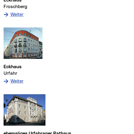
Eckhaus
Froschberg
: zum Denkmal Eckhaus
Weiter
Eckhaus
Urfahr
: zum Denkmal Eckhaus
Weiter
ehemaliges Urfahraner Rathaus