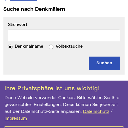
Suche nach Denkmälern
Stichwort
Denkmalname
Volltextsuche
Kontakt
Weitere Informationen
Ihre Privatsphäre ist uns wichtig!
Diese Website verwendet Cookies. Bitte wählen Sie Ihre
Archiv der Stadt Linz
gewünschten Einstellungen. Diese können Sie jederzeit
Hauptstr. 1-5
auf der Datenschutz-Seite anpassen.
Datenschutz
/
4041 Linz
Impressum
Telefon:
+43 732 7070 2973