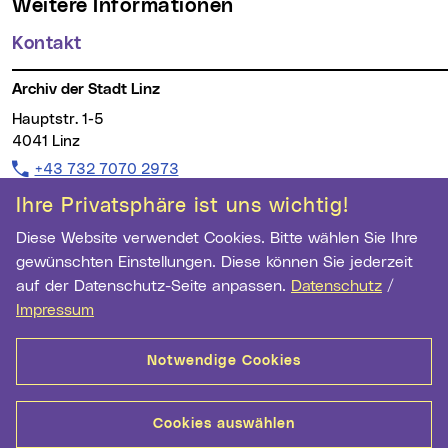
Weitere Informationen
Kontakt
Archiv der Stadt Linz
Hauptstr. 1-5
4041 Linz
Telefon:
+43 732 7070 2973
Fax:
+43 732 7070 2962
Ihre Privatsphäre ist uns wichtig!
E-Mail Adresse:
archiv@mag.linz.at
Diese Website verwendet Cookies. Bitte wählen Sie Ihre
gewünschten Einstellungen. Diese können Sie jederzeit
Nutzungsgenehmigungen für Reproduktionen
auf der Datenschutz-Seite anpassen.
Datenschutz
/
Impressum
Erwerb und Nutzungsgenehmigungen von Reproduktionen
können beim Archiv der Stadt Linz angefordert werden.
Notwendige Cookies
Mehr dazu
Cookies auswählen