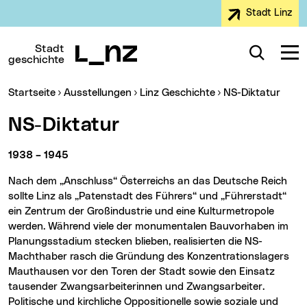
Stadt Linz
Zur Navigation
Zum Inhalt
Zur Suche
Stadt
Suche
Navig
geschichte
Sie sind hier:
Startseite
Ausstellungen
Linz Geschichte
NS-Diktatur
NS-Diktatur
1938 – 1945
Nach dem „Anschluss“ Österreichs an das Deutsche Reich
sollte Linz als „Patenstadt des Führers“ und „Führerstadt“
ein Zentrum der Großindustrie und eine Kulturmetropole
werden. Während viele der monumentalen Bauvorhaben im
Planungsstadium stecken blieben, realisierten die NS-
Machthaber rasch die Gründung des Konzentrationslagers
Mauthausen vor den Toren der Stadt sowie den Einsatz
tausender Zwangsarbeiterinnen und Zwangsarbeiter.
Politische und kirchliche Oppositionelle sowie soziale und