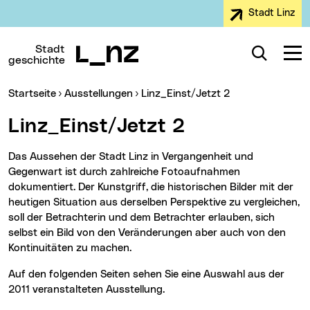
Stadt Linz
Zur Navigation
Zum Inhalt
Zur Suche
Stadt
Suche
Navig
geschichte
Sie sind hier:
Startseite
Ausstellungen
Linz_Einst/Jetzt 2
Linz_Einst/Jetzt 2
Das Aussehen der Stadt Linz in Vergangenheit und
Gegenwart ist durch zahlreiche Fotoaufnahmen
dokumentiert. Der Kunstgriff, die historischen Bilder mit der
heutigen Situation aus derselben Perspektive zu vergleichen,
soll der Betrachterin und dem Betrachter erlauben, sich
selbst ein Bild von den Veränderungen aber auch von den
Kontinuitäten zu machen.
Auf den folgenden Seiten sehen Sie eine Auswahl aus der
2011 veranstalteten Ausstellung.