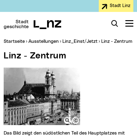
Stadt Linz
Zur Navigation
Zum Inhalt
Zur Suche
Stadt
Suche
Navig
geschichte
Sie sind hier:
Startseite
Ausstellungen
Linz_Einst/Jetzt
Linz - Zentrum
Linz - Zentrum
Das Bild zeigt den südöstlichen Teil des Hauptplatzes mit