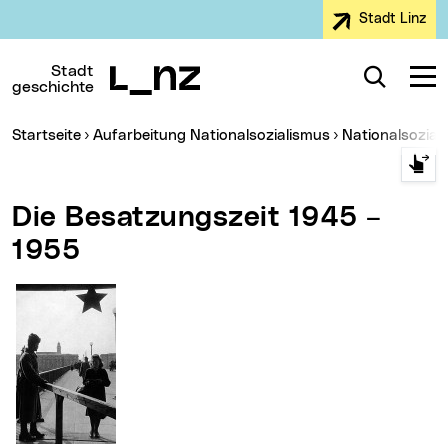
Stadt Linz
Zur Navigation
Zum Inhalt
Zur Suche
Stadt
Suche
Navig
geschichte
Sie sind hier:
Startseite
Aufarbeitung Nationalsozialismus
Nationalsozia
Die Besatzungszeit 1945 –
1955