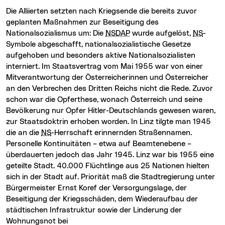
Die Alliierten setzten nach Kriegsende die bereits zuvor
geplanten Maßnahmen zur Beseitigung des
Nationalsozialismus um: Die
NSDAP
wurde aufgelöst,
NS
-
Symbole abgeschafft, nationalsozialistische Gesetze
aufgehoben und besonders aktive Nationalsozialisten
interniert. Im Staatsvertrag vom Mai 1955 war von einer
Mitverantwortung der Österreicherinnen und Österreicher
an den Verbrechen des Dritten Reichs nicht die Rede. Zuvor
schon war die Opferthese, wonach Österreich und seine
Bevölkerung nur Opfer Hitler-Deutschlands gewesen waren,
zur Staatsdoktrin erhoben worden. In Linz tilgte man 1945
die an die
NS
-Herrschaft erinnernden Straßennamen.
Personelle Kontinuitäten – etwa auf Beamtenebene –
überdauerten jedoch das Jahr 1945. Linz war bis 1955 eine
geteilte Stadt. 40.000 Flüchtlinge aus 25 Nationen hielten
sich in der Stadt auf. Priorität maß die Stadtregierung unter
Bürgermeister Ernst Koref der Versorgungslage, der
Beseitigung der Kriegsschäden, dem Wiederaufbau der
städtischen Infrastruktur sowie der Linderung der
Wohnungsnot bei