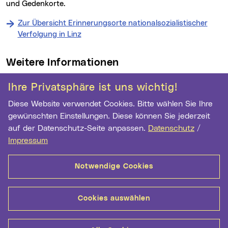
und Gedenkorte.
Zur Übersicht Erinnerungsorte nationalsozialistischer
Verfolgung in Linz
Weitere Informationen
Kontakt
Ihre Privatsphäre ist uns wichtig!
Diese Website verwendet Cookies. Bitte wählen Sie Ihre
Archiv der Stadt Linz
gewünschten Einstellungen. Diese können Sie jederzeit
Hauptstr. 1-5
auf der Datenschutz-Seite anpassen.
Datenschutz
/
4041 Linz
Impressum
Telefon:
+43 732 7070 2973
Fax:
+43 732 7070 2962
Notwendige Cookies
E-Mail Adresse:
archiv@mag.linz.at
Cookies auswählen
Wichtige Links
Kontakt
Barrierefreiheit
Datenschutz