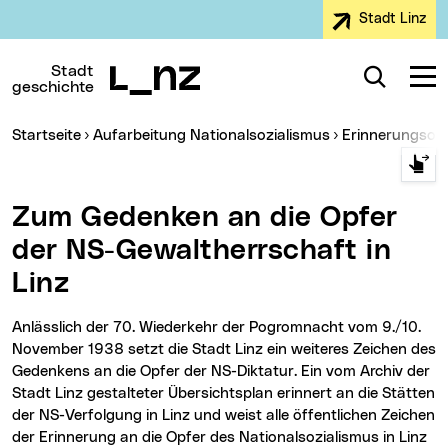
Stadt Linz
Zur Navigation
Zum Inhalt
Zur Suche
Stadt
Suche
Navig
geschichte
Sie sind hier:
Startseite
Aufarbeitung Nationalsozialismus
Erinnerungsor
Zum Gedenken an die Opfer
der NS-Gewaltherrschaft in
Linz
Anlässlich der 70. Wiederkehr der Pogromnacht vom 9./10.
November 1938 setzt die Stadt Linz ein weiteres Zeichen des
Gedenkens an die Opfer der NS-Diktatur. Ein vom Archiv der
Stadt Linz gestalteter Übersichtsplan erinnert an die Stätten
der NS-Verfolgung in Linz und weist alle öffentlichen Zeichen
der Erinnerung an die Opfer des Nationalsozialismus in Linz