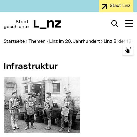
Stadt Linz
Zur Navigation
Zum Inhalt
Zur Suche
Stadt
Suche
Navig
geschichte
Sie sind hier:
Startseite
Themen
Linz im 20. Jahrhundert
Linz Bilder 184
Infrastruktur