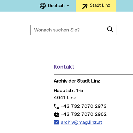
Sprachauswahl
Stadt Linz
Deutsch
Wonach suchen Sie?
Suche
Kontakt
Archiv der Stadt Linz
Hauptstr. 1-5
4041 Linz
Telefon:
+43 732 7070 2973
Fax:
+43 732 7070 2962
E-Mail Adresse:
archiv@mag.linz.at