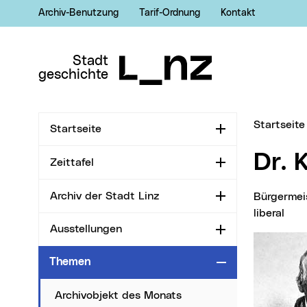
Archiv-Benutzung
Tarif-Ordnung
Kontakt
Zur Navigation
Zum Inhalt
Zur Suche
Stadt
geschichte
Sie sind hi
Startseite
Startseite
Aufklappen
Dr.
Zeittafel
Aufklappen
Archiv der Stadt Linz
Bürgerme
Aufklappen
liberal
Ausstellungen
Aufklappen
Themen
Zuklappen
Archivobjekt des Monats