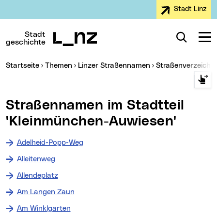
Stadt Linz
Zur Navigation
Zum Inhalt
Zur Suche
Stadt
Suche
Navig
geschichte
Sie sind hier:
Startseite
Themen
Linzer Straßennamen
Straßenverzeichn
Straßennamen im Stadtteil
'Kleinmünchen-Auwiesen'
Adelheid-Popp-Weg
Alleitenweg
Allendeplatz
Am Langen Zaun
Am Winklgarten