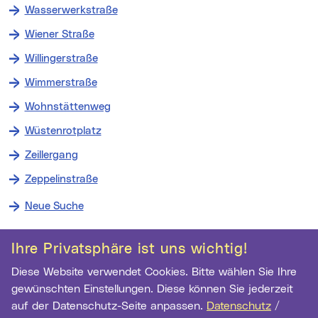
Wasserwerkstraße
Wiener Straße
Willingerstraße
Wimmerstraße
Wohnstättenweg
Wüstenrotplatz
Zeillergang
Zeppelinstraße
Neue Suche
Kontakt
Weitere Informationen
Ihre Privatsphäre ist uns wichtig!
Diese Website verwendet Cookies. Bitte wählen Sie Ihre
Archiv der Stadt Linz
gewünschten Einstellungen. Diese können Sie jederzeit
Hauptstr. 1-5
auf der Datenschutz-Seite anpassen.
Datenschutz
/
4041 Linz