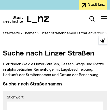
Stadt Linz
Zur Navigation
Zum Inhalt
Zur Suche
Stadt
Suche
Navig
geschichte
Sie sind hier:
Startseite
Themen
Linzer Straßennamen
Straßenverzeichn
Suche nach Linzer Straßen
Hier finden Sie die Linzer Straßen, Gassen, Wege und Plätze
in alphabetischer Reihenfolge mit Lagebeschreibung,
Herkunft der Straßennamen und Datum der Benennung.
Suche nach Straßennamen
Stichwort