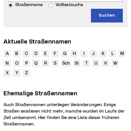
Straßenname
Volltextsuche
Aktuelle Straßennamen
A
B
C
D
E
F
G
H
I
J
K
L
M
N
O
P
Q
R
S
Sch
St
T
U
V
W
X
Y
Z
Ehemalige Straßennamen
Auch Straßennamen unterliegen Veränderungen. Einige
Straßen existieren nicht mehr, manche wurden im Laufe der
Zeit umbenannt. Hier finden Sie eine Liste dieser früheren
Straßennamen.