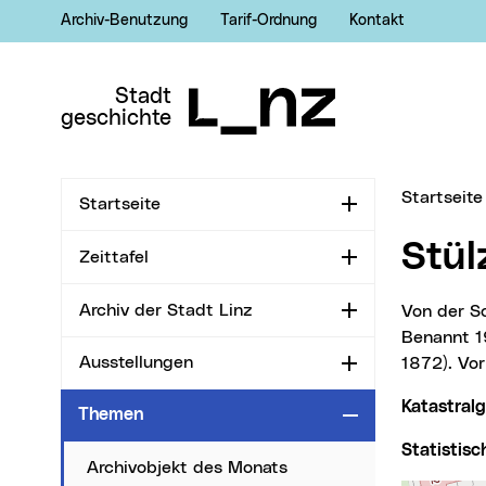
Archiv-Benutzung
Tarif-Ordnung
Kontakt
Zur Navigation
Zum Inhalt
Zur Suche
Stadt
geschichte
Sie sind hi
Startseite
Startseite
Aufklappen
Stü
Zeittafel
Aufklappen
Archiv der Stadt Linz
Von der Schörgenhubstraße etwa in westlicher Richtung zur A7 verlaufende Sackgasse.
Aufklappen
Benannt 1
Ausstellungen
1872). Vor
Aufklappen
Katastra
Themen
Zuklappen
Statistis
Archivobjekt des Monats