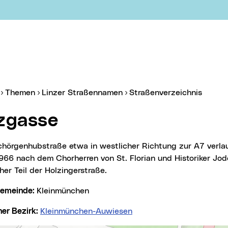
er:
(aktue
Themen
Linzer Straßennamen
Straßenverzeichnis
lzgasse
966 nach dem Chorherren von St. Florian und Historiker Jod
her Teil der Holzingerstraße.
lgemeinde:
Kleinmünchen
cher Bezirk:
Kleinmünchen-Auwiesen