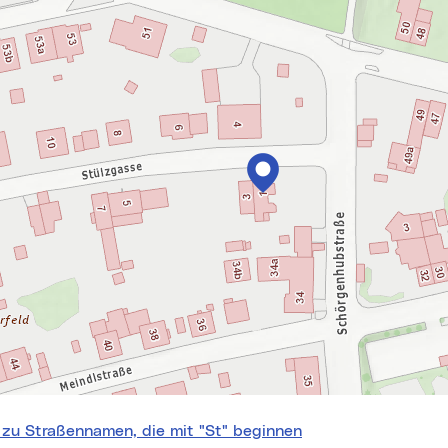
springen
 zu Straßennamen, die mit "St" beginnen