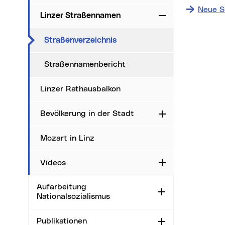
Neue S
Linzer Straßennamen
Zuklappen
Date
(aktueller Menüpunkt)
Straßenverzeichnis
i
Straßennamenbericht
Ma
Linzer Rathausbalkon
Sta
Ort
Bevölkerung in der Stadt
Aufklappen
Mozart in Linz
Videos
Aufklappen
Aufarbeitung
Aufklappen
Nationalsozialismus
Publikationen
Aufklappen