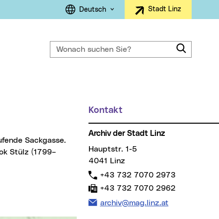
Sprachauswahl
Stadt Linz
Deutsch
Wonach suchen Sie?
Suche
ller Menüpunkt)
Kontakt
Weitere Informationen
Archiv der Stadt Linz
Hauptstr. 1-5
ok Stülz (1799–
4041 Linz
Telefon:
+43 732 7070 2973
Fax:
+43 732 7070 2962
E-Mail Adresse:
archiv@mag.linz.at