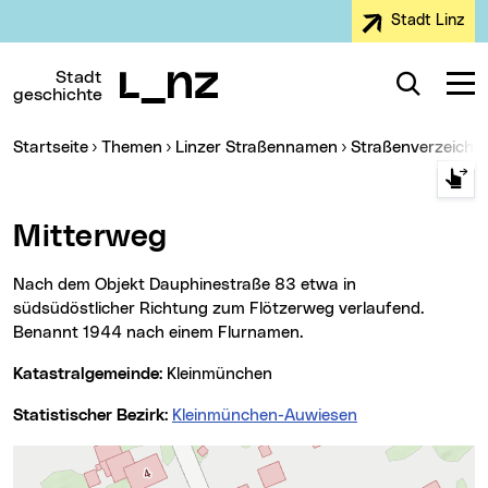
Stadt Linz
Zur Navigation
Zum Inhalt
Zur Suche
Stadt
Suche
Navig
geschichte
Sie sind hier:
Startseite
Themen
Linzer Straßennamen
Straßenverzeichn
Mitterweg
Nach dem Objekt Dauphinestraße 83 etwa in
südsüdöstlicher Richtung zum Flötzerweg verlaufend.
Benannt 1944 nach einem Flurnamen.
Katastralgemeinde:
Kleinmünchen
Statistischer Bezirk:
Kleinmünchen-Auwiesen
Karte überspringen