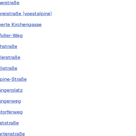
nerstraße
reistraße (voestalpine)
gerte Kirchengasse
-Adler-Weg
thstraße
lerstraße
llistraße
lpine-Straße
ängerplatz
ängerweg
storferweg
eststraße
artenstraße