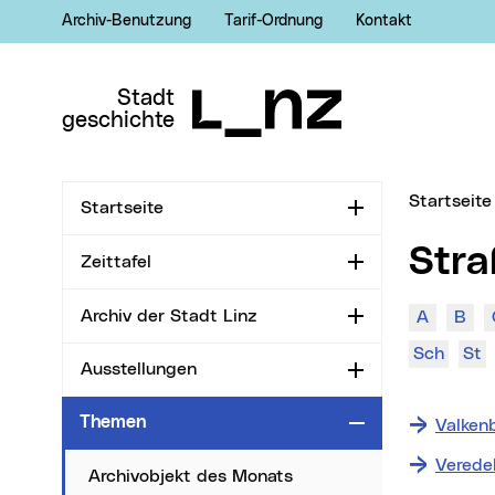
Archiv-Benutzung
Tarif-Ordnung
Kontakt
Zur Navigation
Zum Inhalt
Zur Suche
Stadt
geschichte
Sie sind hi
Startseite
Startseite
Aufklappen
Str
Zeittafel
Aufklappen
Archiv der Stadt Linz
A
B
Aufklappen
Sch
St
Ausstellungen
Aufklappen
Themen
Zuklappen
Valken
Verede
Archivobjekt des Monats