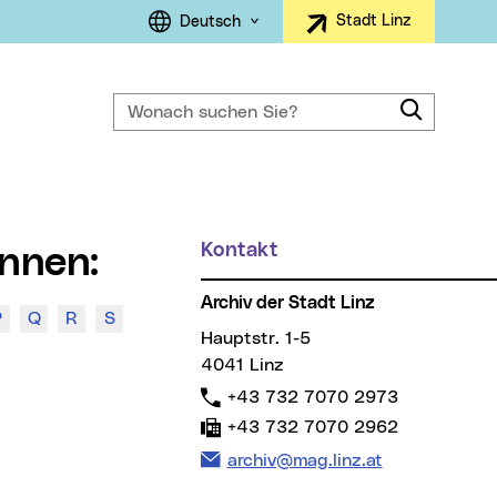
Sprachauswahl
Stadt Linz
Deutsch
Wonach suchen Sie?
Suche
ller Menüpunkt)
Kontakt
Weitere Informationen
innen:
Archiv der Stadt Linz
P
Q
R
S
Hauptstr. 1-5
4041 Linz
Telefon:
+43 732 7070 2973
Fax:
+43 732 7070 2962
E-Mail Adresse:
archiv@mag.linz.at