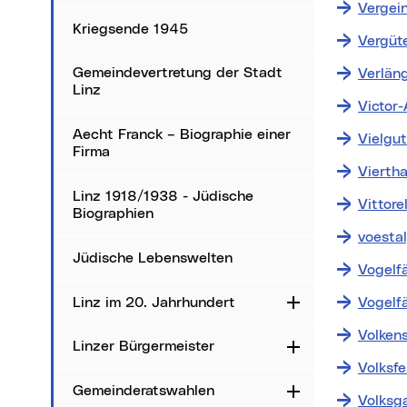
Vergei
Kriegsende 1945
Vergüte
Gemeindevertretung der Stadt
Verlän
Linz
Victor
Aecht Franck – Biographie einer
Vielgu
Firma
Viertha
Linz 1918/1938 - Jüdische
Vittore
Biographien
voesta
Jüdische Lebenswelten
Vogelf
Linz im 20. Jahrhundert
Vogelf
Aufklappen
Volken
Linzer Bürgermeister
Aufklappen
Volksf
Gemeinderatswahlen
Aufklappen
Volksg