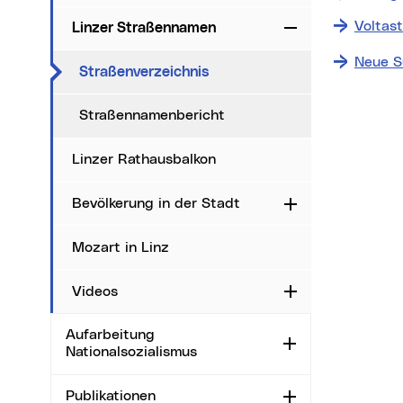
Voltas
Linzer Straßennamen
Zuklappen
Neue S
(aktueller Menüpunkt)
Straßenverzeichnis
Straßennamenbericht
Linzer Rathausbalkon
Bevölkerung in der Stadt
Aufklappen
Mozart in Linz
Videos
Aufklappen
Aufarbeitung
Aufklappen
Nationalsozialismus
Publikationen
Aufklappen