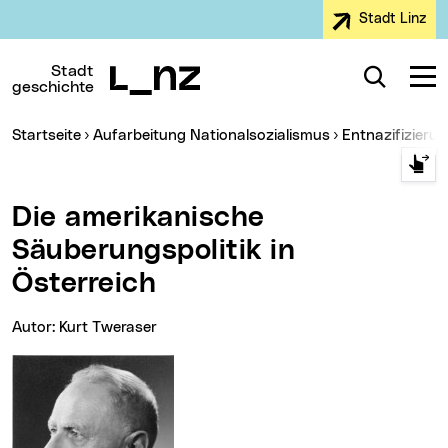
Stadt Linz
Zur Navigation
Zum Inhalt
Zur Suche
Stadt
Suche
Navig
geschichte
Sie sind hier:
Startseite
Aufarbeitung Nationalsozialismus
Entnazifizieru
Die amerikanische
Säuberungspolitik in
Österreich
Autor: Kurt Tweraser