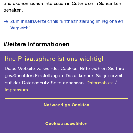
und ökonomischen Interessen in Österreich in Schranken
gehalten.
Zum Inhaltsverzeichnis "Entnazifizierung im regionalen
Vergleich"
Weitere Informationen
Kontakt
Ihre Privatsphäre ist uns wichtig!
Diese Website verwendet Cookies. Bitte wählen Sie Ihre
Archiv der Stadt Linz
gewünschten Einstellungen. Diese können Sie jederzeit
Hauptstr. 1-5
auf der Datenschutz-Seite anpassen.
Datenschutz
/
4041 Linz
Impressum
Telefon:
+43 732 7070 2973
Fax:
+43 732 7070 2962
Notwendige Cookies
E-Mail Adresse:
archiv@mag.linz.at
Cookies auswählen