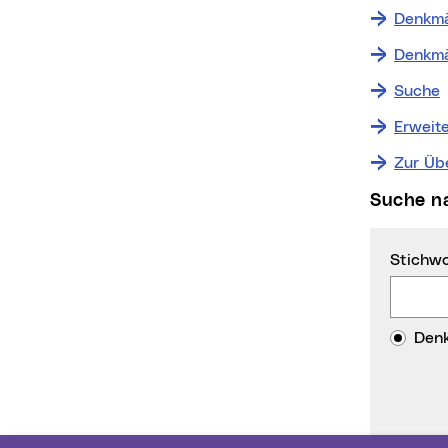
Denkmä
Denkmä
Suche
Erweit
Zur Üb
Suche 
Stichwo
Den