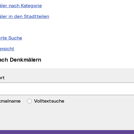
ler nach Kategorie
ler in den Stadtteilen
erte Suche
ersicht
nach Denkmälern
rt
kmalname
Volltextsuche