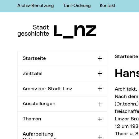
Archiv-Benutzung
Tarif-Ordnung
Kontakt
Zur Navigation
Zum Inhalt
Zur Suche
Stadt
geschichte
Sie sind hi
Startseite
Startseite
Aufklappen
Ha
Zeittafel
Aufklappen
Archiv der Stadt Linz
Architek
Aufklappen
Nach dem 
Ausstellungen
(Dr.techn.
Aufklappen
freischaff
Linzer Brü
Themen
Aufklappen
12 um 193
Theer u. S
Aufarbeitung
Aufklappen