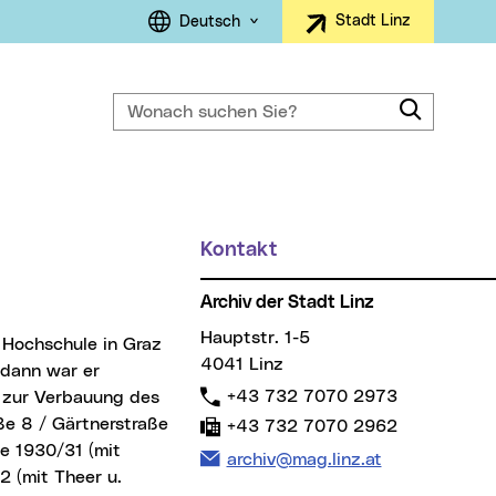
Sprachauswahl
Stadt Linz
Deutsch
Wonach suchen Sie?
Suche
Kontakt
Weitere Informationen
Archiv der Stadt Linz
Hauptstr. 1-5
Hochschule in Graz
4041 Linz
 dann war er
Telefon:
+43 732 7070 2973
e zur Verbauung des
ße 8 / Gärtnerstraße
Fax:
+43 732 7070 2962
e 1930/31 (mit
E-Mail Adresse:
archiv@mag.linz.at
2 (mit Theer u.