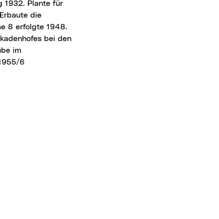
 1932. Plante für
Erbaute die
e 8 erfolgte 1948.
rkadenhofes bei den
ube im
 1955/6
aus