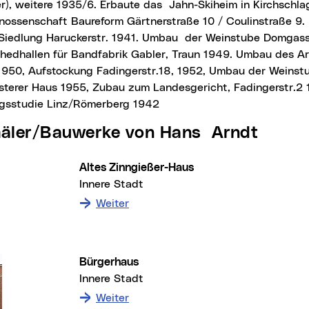
), weitere 1935/6. Erbaute das Jahn-Skiheim in Kirchschlag
nossenschaft Baureform Gärtnerstraße 10 / Coulinstraße 9. 
Siedlung Haruckerstr. 1941. Umbau der Weinstube Domgass
hedhallen für Bandfabrik Gabler, Traun 1949. Umbau des A
 1950, Aufstockung Fadingerstr.18, 1952, Umbau der Weinst
terer Haus 1955, Zubau zum Landesgericht, Fadingerstr.2
gsstudie Linz/Römerberg 1942
mäler/Bauwerke von Hans Arndt
Altes Zinngießer-Haus
Innere Stadt
: zum Denkmal Altes Zinngießer-H
Weiter
Bürgerhaus
Innere Stadt
: zum Denkmal Bürgerhaus
Weiter