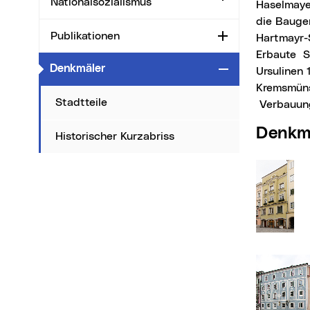
Nationalsozialismus
Haselmayer
die Bauge
Publikationen
Aufklappen
Hartmayr-
Erbaute S
(aktueller Menüpunkt)
Denkmäler
Zuklappen
Ursulinen
Kremsmüns
Stadtteile
Verbauun
Denk
Historischer Kurzabriss