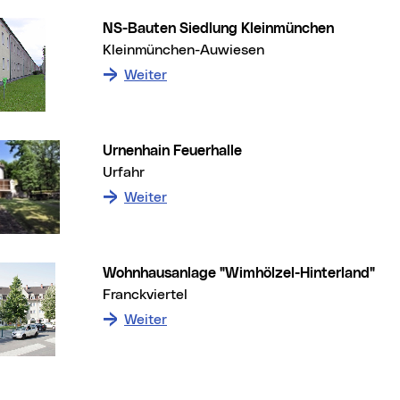
NS-Bauten Siedlung Kleinmünchen
Kleinmünchen-Auwiesen
: zum Denkmal NS-Bauten Siedlun
Weiter
Urnenhain Feuerhalle
Urfahr
: zum Denkmal Urnenhain Feuerhal
Weiter
Wohnhausanlage "Wimhölzel-Hinterland"
Franckviertel
: zum Denkmal Wohnhausanlage "Wi
Weiter