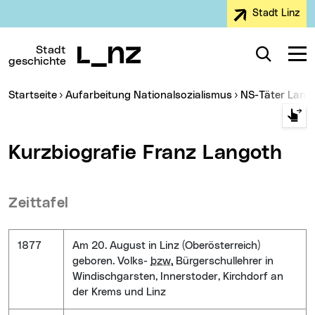
Stadt Linz
Zur Navigation
Zum Inhalt
Zur Suche
Stadt
Suche
Navig
geschichte
Sie sind hier:
Startseite
Aufarbeitung Nationalsozialismus
NS-Täter Lang
Kurzbiografie Franz Langoth
Zeittafel
1877
Am 20. August in Linz (Oberösterreich)
geboren. Volks-
bzw.
Bürgerschullehrer in
Windischgarsten, Innerstoder, Kirchdorf an
der Krems und Linz