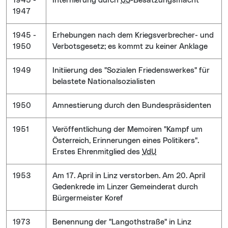
1945 -
Internierung durch
US
-Besatzungsmacht
1947
1945 -
Erhebungen nach dem Kriegsverbrecher- und
1950
Verbotsgesetz; es kommt zu keiner Anklage
1949
Initiierung des "Sozialen Friedenswerkes" für
belastete Nationalsozialisten
1950
Amnestierung durch den Bundespräsidenten
1951
Veröffentlichung der Memoiren "Kampf um
Österreich, Erinnerungen eines Politikers".
Erstes Ehrenmitglied des
VdU
1953
Am 17. April in Linz verstorben. Am 20. April
Gedenkrede im Linzer Gemeinderat durch
Bürgermeister Koref
1973
Benennung der "Langothstraße" in Linz