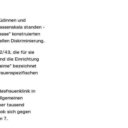
Rassenskala standen -
asse" konstruierten
llen Diskriminierung.
d die Einrichtung
heime" bezeichnet
frauenspezifischen
Allgemeinen
ber tausend
hob sich gegen
m 7.