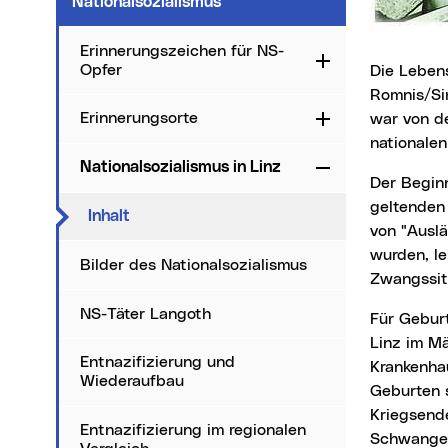
Nationalsozialismus
Erinnerungszeichen für NS-
Aufklappen
Opfer
Die Lebenswirklichkeit von Ostarbeiterinnen und Polinnen - die nach Jüdinnen und
Romnis/Sin
Erinnerungsorte
war von de
Aufklappen
nationalen
Nationalsozialismus in Linz
Zuklappen
Der Beginn des organisierten Zugriffs auf ihre Gebärfähigkeit seit 1942/43, die für sie
geltenden
(aktueller Menüpunkt)
Inhalt
von "Auslä
wurden, le
Bilder des Nationalsozialismus
Zwangssitu
NS-Täter Langoth
Für Geburten und Abtreibungen dieser Frauen wurden im Hof der Landesfrauenklinik in
Linz im Mä
Entnazifizierung und
Krankenhau
Wiederaufbau
Geburten 
Kriegsende
Entnazifizierung im regionalen
Schwanger