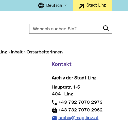
Sprachauswahl
Stadt Linz
Deutsch
Wonach suchen Sie?
Suche
Linz
Inhalt
Ostarbeiterinnen
Kontakt
Archiv der Stadt Linz
Hauptstr. 1-5
4041 Linz
Telefon:
+43 732 7070 2973
Fax:
+43 732 7070 2962
E-Mail Adresse:
archiv@mag.linz.at