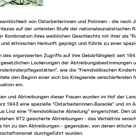
tezas auf der untersten Stufe der nationalsozialistischen 
r Kombination ihres weiblichen Geschlechts mit ihrer als "R
 und ethnischen Herkunft geprägt und führte zu einer spezie
 gesetzlichen Lockerungen der Abtreibungsbestimmungen un
nderkinderpflegestätten", wie die "Fremdvölkischen Kinder
itete den Beginn einer sich bis Kriegsende verschärfenden 
ation ein.
rz 1943 eine spezielle "Ostarbeiterinnen-Baracke" und im 
s Linz eine "Fremdvölkische Abteilung" eingerichtet. Den ü
stehen 972 gesicherte Abtreibungen - das Verhältnis versc
 hin zu den Abtreibungen - gegenüber, von denen etliche i
schaftsmonat durchgeführt wurden.