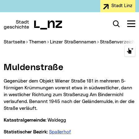
Stadt Linz
Zur Navigation
Zum Inhalt
Zur Suche
Stadt
Suche
Navig
geschichte
Sie sind hier:
Startseite
Themen
Linzer Straßennamen
Straßenverzeichn
Muldenstraße
Gegenüber dem Objekt Wiener Straße 181 in mehreren S-
förmigen Krümmungen vorerst etwa in südwestlicher, dann
in westlicher Richtung zum Straßenzug Am Bindermichl
verlaufend. Benannt 1945 nach der Geländemulde, in der die
Straße verläuft.
Katastralgemeinde:
Waldegg
Statistischer Bezirk:
Spallerhof