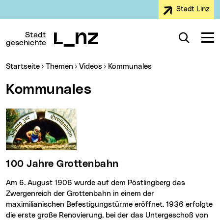
Stadt Linz
Zur Navigation
Zum Inhalt
Zur Suche
Stadt
Suche
Navig
geschichte
Sie sind hier:
Startseite
Themen
Videos
Kommunales
Kommunales
100 Jahre Grottenbahn
Am 6. August 1906 wurde auf dem Pöstlingberg das
Zwergenreich der Grottenbahn in einem der
maximilianischen Befestigungstürme eröffnet. 1936 erfolgte
die erste große Renovierung, bei der das Untergeschoß von