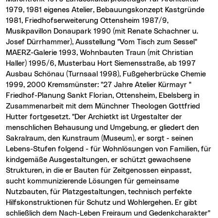
1979, 1981 eigenes Atelier, Bebauungskonzept Kastgründe
1981, Friedhofserweiterung Ottensheim 1987/9,
Musikpavillon Donaupark 1990 (mit Renate Schachner u.
Josef Dürrhammer), Ausstellung "Vom Tisch zum Sessel"
MAERZ-Galerie 1993, Wohnbauten Traun (mit Christian
Haller) 1995/6, Musterbau Hort Siemensstraße, ab 1997
Ausbau Schönau (Turnsaal 1998), Fußgeherbrücke Chemie
1999, 2000 Kremsmünster: "27 Jahre Atelier Kürmayr "
Friedhof-Planung Sankt Florian, Ottensheim, Ebelsberg in
Zusammenarbeit mit dem Münchner Theologen Gottfried
Hutter fortgesetzt. "Der Archietkt ist Urgestalter der
menschlichen Behausung und Umgebung, er gliedert den
Sakralraum, den Kunstraum (Museum), er sorgt - seinen
Lebens-Stufen folgend - für Wohnlösungen von Familien, für
kindgemäße Ausgestaltungen, er schützt gewachsene
Strukturen, in die er Bauten für Zeitgenossen einpasst,
sucht kommunizierende Lösungen für gemeinsame
Nutzbauten, für Platzgestaltungen, technisch perfekte
Hilfskonstruktionen für Schutz und Wohlergehen. Er gibt
schließlich dem Nach-Leben Freiraum und Gedenkcharakter"