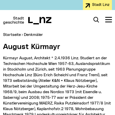
Stadt Linz
Zur Navigation
Zum Inhalt
Zur Suche
Stadt
Suche
Navig
geschichte
Sie sind hier:
Startseite
Denkmäler
August Kürmayr
Kürmayr August, Architekt * 2.4.1936 Linz. Studiert an der
Technischen Hochschule Wien 1957-63, Auslandspraktikum
in Stockholm und Zürich, seit 1963 Planungsgruppe
Hochschule Linz (Büro Erich Scheichl und Franz Treml), seit
1973 selbstständig (Atelier K&N = Kllaus Nötzberger),
Mitarbeit bei der Umgestaltung der Herz-Jesu-Kirche
1968/9, beim Ausbau des Nordico 1973 (mit Eisendle u.
Sabernig) und 2008; 1975-77 war er Präsident der
Künstlervereinigung MAERZ, Raika Putzleinsdorf 1977/8 (mit
Klaus Nötzberger), Kaplanhofstr.2 1978, Wohnbebauung
Marchtrenk 1979 Landeskulturpreisträger für Architektur