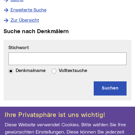
Erweiterte Suche
Zur Übersicht
Suche nach Denkmälern
Stichwort
Denkmalname
Volltextsuche
Kontakt
Weitere Informationen
Ihre Privatsphäre ist uns wichtig!
Diese Website verwendet Cookies. Bitte wählen Sie Ihre
Archiv der Stadt Linz
gewünschten Einstellungen. Diese können Sie jederzeit