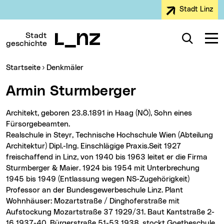
Stadt Linz
Zur Navigation
Zum Inhalt
Zur Suche
Stadt
Suche
Navig
geschichte
Sie sind hier:
Startseite
Denkmäler
Armin Sturmberger
Architekt, geboren 23.8.1891 in Haag (NÖ), Sohn eines
Fürsorgebeamten.
Realschule in Steyr, Technische Hochschule Wien (Abteilung
Architektur) Dipl.-Ing. Einschlägige Praxis.Seit 1927
freischaffend in Linz, von 1940 bis 1963 leitet er die Firma
Sturmberger & Maier. 1924 bis 1954 mit Unterbrechung
1945 bis 1949 (Entlassung wegen NS-Zugehörigkeit)
Professor an der Bundesgewerbeschule Linz. Plant
Wohnhäuser: Mozartstraße / Dinghoferstraße mit
Aufstockung Mozartstraße 37 1929/31. Baut Kantstraße 2-
16 1937-40, Bürgerstraße 51-53 1938, stockt Goetheschule