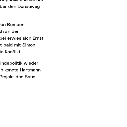
e über den Donauweg
ich an der
ei erwies sich Ernst
t bald mit Simon
n Konflikt.
ich konnte Hartmann
Projekt des Baus