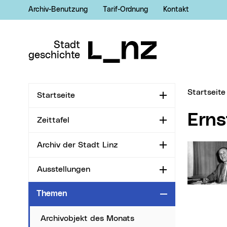
Archiv-Benutzung
Tarif-Ordnung
Kontakt
Zur Navigation
Zum Inhalt
Zur Suche
Stadt
geschichte
Sie sind hi
Startseite
Startseite
Aufklappen
Ern
Zeittafel
Aufklappen
Archiv der Stadt Linz
Aufklappen
Ausstellungen
Aufklappen
Themen
Zuklappen
Archivobjekt des Monats