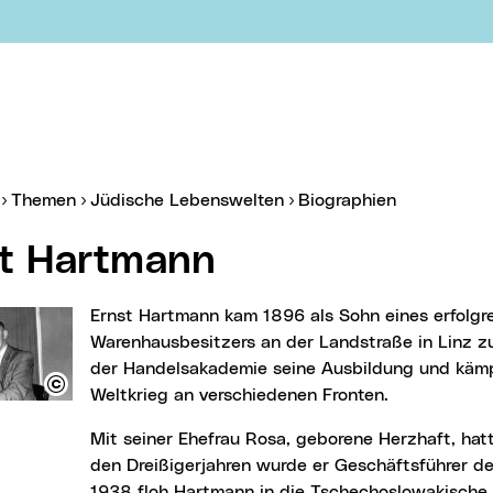
er:
Themen
Jüdische Lebenswelten
Biographien
st Hartmann
Ernst Hartmann kam 1896 als Sohn eines erfolgreichen
Warenhausbesitzers an der Landstraße in Linz zur
der Handelsakademie seine Ausbildung und kämp
Weltkrieg an verschiedenen Fronten.
Mit seiner Ehefrau Rosa, geborene Herzhaft, hatte er zwei Söhne. In
den Dreißigerjahren wurde er Geschäftsführer de
1938 floh Hartmann in die Tschechoslowakische