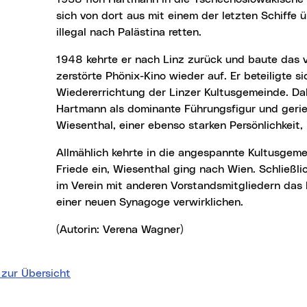
sich von dort aus mit einem der letzten Schiff
illegal nach Palästina retten.
1948 kehrte er nach Linz zurück und baute das von Bomben
zerstörte Phönix-Kino wieder auf. Er beteiligte s
Wiedererrichtung der Linzer Kultusgemeinde. Dab
Hartmann als dominante Führungsfigur und gerie
Wiesenthal, einer ebenso starken Persönlichkeit, i
Allmählich kehrte in die angespannte Kultusgemeindepolitik wieder
Friede ein, Wiesenthal ging nach Wien. Schließl
im Verein mit anderen Vorstandsmitgliedern das 
einer neuen Synagoge verwirklichen.
(Autorin: Verena Wagner)
 zur Übersicht