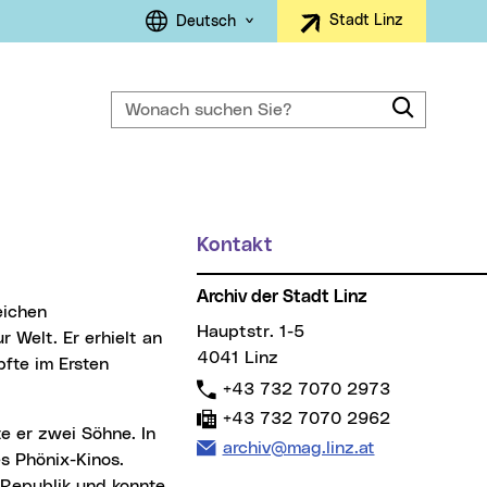
Sprachauswahl
Stadt Linz
Deutsch
Wonach suchen Sie?
Suche
Kontakt
Archiv der Stadt Linz
Hauptstr. 1-5
 Welt. Er erhielt an
4041 Linz
fte im Ersten
Telefon:
+43 732 7070 2973
Fax:
+43 732 7070 2962
E-Mail Adresse:
archiv@mag.linz.at
s Phönix-Kinos.
 Republik und konnte