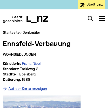
Stadt Linz
Zur Navigation
Zum Inhalt
Zur Suche
Stadt
Suche
Navig
geschichte
Sie sind hier:
Startseite
Denkmäler
Ennsfeld-Verbauung
WOHNSIEDLUNGEN
KünstlerIn:
Franz Riepl
Standort:
Traklweg 2
Stadtteil:
Ebelsberg
Datierung:
1988
Auf der Karte anzeigen