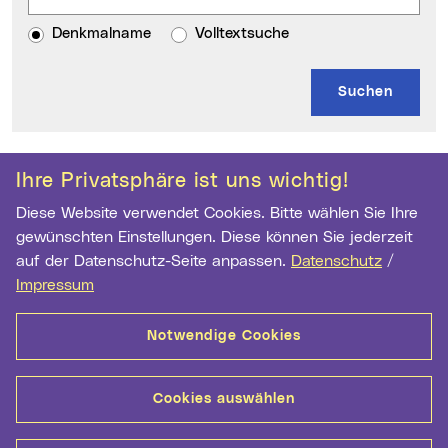
Denkmalname
Volltextsuche
Kontakt
Weitere Informationen
Ihre Privatsphäre ist uns wichtig!
Diese Website verwendet Cookies. Bitte wählen Sie Ihre
Archiv der Stadt Linz
gewünschten Einstellungen. Diese können Sie jederzeit
Hauptstr. 1-5
auf der Datenschutz-Seite anpassen.
Datenschutz
/
4041 Linz
Impressum
Telefon:
+43 732 7070 2973
Fax:
+43 732 7070 2962
Notwendige Cookies
E-Mail Adresse:
archiv@mag.linz.at
Cookies auswählen
Wichtige Links