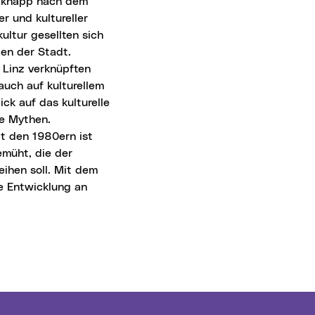
s knapp nach dem
er und kultureller
kultur gesellten sich
ben der Stadt.
 Linz verknüpften
auch auf kulturellem
ick auf das kulturelle
ne Mythen.
it den 1980ern ist
bemüht, die der
eihen soll. Mit dem
se Entwicklung an