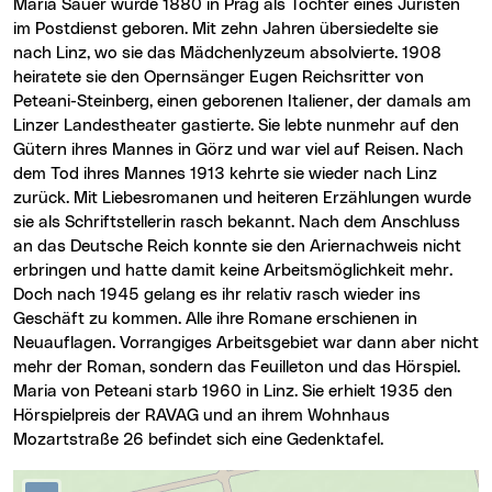
Maria Sauer wurde 1880 in Prag als Tochter eines Juristen
im Postdienst geboren. Mit zehn Jahren übersiedelte sie
nach Linz, wo sie das Mädchenlyzeum absolvierte. 1908
heiratete sie den Opernsänger Eugen Reichsritter von
Peteani-Steinberg, einen geborenen Italiener, der damals am
Linzer Landestheater gastierte. Sie lebte nunmehr auf den
Gütern ihres Mannes in Görz und war viel auf Reisen. Nach
dem Tod ihres Mannes 1913 kehrte sie wieder nach Linz
zurück. Mit Liebesromanen und heiteren Erzählungen wurde
sie als Schriftstellerin rasch bekannt. Nach dem Anschluss
an das Deutsche Reich konnte sie den Ariernachweis nicht
erbringen und hatte damit keine Arbeitsmöglichkeit mehr.
Doch nach 1945 gelang es ihr relativ rasch wieder ins
Geschäft zu kommen. Alle ihre Romane erschienen in
Neuauflagen. Vorrangiges Arbeitsgebiet war dann aber nicht
mehr der Roman, sondern das Feuilleton und das Hörspiel.
Maria von Peteani starb 1960 in Linz. Sie erhielt 1935 den
Hörspielpreis der RAVAG und an ihrem Wohnhaus
Mozartstraße 26 befindet sich eine Gedenktafel.
Karte überspringen