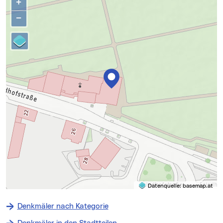
+
−
Datenquelle:
basemap.at
Denkmäler nach Kategorie