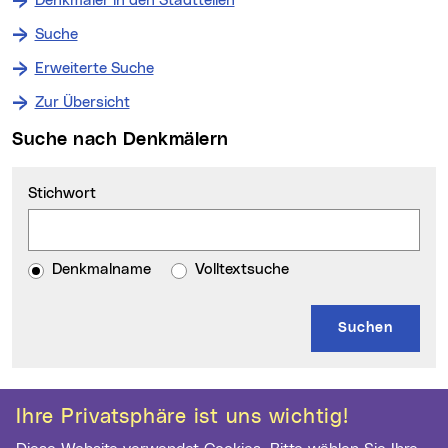
Denkmäler in den Stadtteilen
Suche
Erweiterte Suche
Zur Übersicht
Suche nach Denkmälern
Stichwort
Denkmalname
Volltextsuche
Kontakt
Weitere Informationen
Ihre Privatsphäre ist uns wichtig!