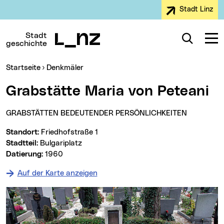
Stadt Linz
Zur Navigation
Zum Inhalt
Zur Suche
Stadt
Suche
Navig
geschichte
Sie sind hier:
Startseite
Denkmäler
Grabstätte Maria von Peteani
GRABSTÄTTEN BEDEUTENDER PERSÖNLICHKEITEN
Standort:
Friedhofstraße 1
Stadtteil:
Bulgariplatz
Datierung:
1960
Auf der Karte anzeigen