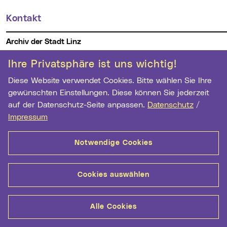
Kontakt
Weitere Informationen
Archiv der Stadt Linz
Hauptstr. 1-5
Ihre Privatsphäre ist uns wichtig!
4041 Linz
Diese Website verwendet Cookies. Bitte wählen Sie Ihre
Telefon:
+43 732 7070 2973
gewünschten Einstellungen. Diese können Sie jederzeit
Fax:
+43 732 7070 2962
auf der Datenschutz-Seite anpassen.
Datenschutz
/
E-Mail Adresse:
archiv@mag.linz.at
Impressum
Notwendige Cookies
Wichtige Links
Kontakt
Barrierefreiheit
Datenschutz
Cookie-Einstellungen
Impressum
Cookies auswählen
Alle Cookies