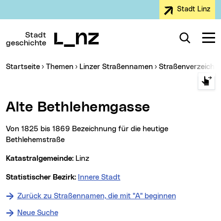
Stadt Linz
Zur Navigation
Zum Inhalt
Zur Suche
Stadt
Suche
Navig
geschichte
Sie sind hier:
Startseite
Themen
Linzer Straßennamen
Straßenverzeichn
Alte Bethlehemgasse
Von 1825 bis 1869 Bezeichnung für die heutige
Bethlehemstraße
Katastralgemeinde:
Linz
Statistischer Bezirk:
Innere Stadt
Zurück zu Straßennamen, die mit "A" beginnen
Neue Suche