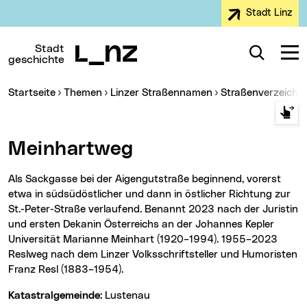
Stadt Linz
Zur Navigation
Zum Inhalt
Zur Suche
Stadt
Suche
Navig
geschichte
Sie sind hier:
Startseite
Themen
Linzer Straßennamen
Straßenverzeichn
Meinhartweg
Als Sackgasse bei der Aigengutstraße beginnend, vorerst
etwa in südsüdöstlicher und dann in östlicher Richtung zur
St.-Peter-Straße verlaufend. Benannt 2023 nach der Juristin
und ersten Dekanin Österreichs an der Johannes Kepler
Universität Marianne Meinhart (1920–1994). 1955–2023
Reslweg nach dem Linzer Volksschriftsteller und Humoristen
Franz Resl (1883–1954).
Katastralgemeinde:
Lustenau