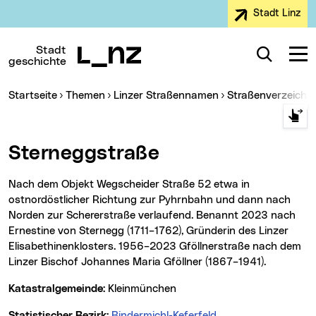
Stadt Linz
Zur Navigation
Zum Inhalt
Zur Suche
Stadt
Suche
Navig
geschichte
Sie sind hier:
Startseite
Themen
Linzer Straßennamen
Straßenverzeichn
Sterneggstraße
Nach dem Objekt Wegscheider Straße 52 etwa in
ostnordöstlicher Richtung zur Pyhrnbahn und dann nach
Norden zur Schererstraße verlaufend. Benannt 2023 nach
Ernestine von Sternegg (1711–1762), Gründerin des Linzer
Elisabethinenklosters. 1956–2023 Gföllnerstraße nach dem
Linzer Bischof Johannes Maria Gföllner (1867–1941).
Katastralgemeinde:
Kleinmünchen
Statistischer Bezirk:
Bindermichl-Keferfeld