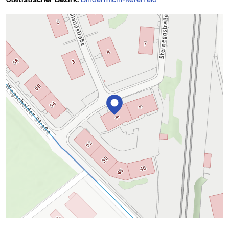
Karte überspringen
+
−