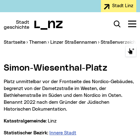
Stadt Linz
Zur Navigation
Zum Inhalt
Zur Suche
Stadt
Suche
Navig
geschichte
Sie sind hier:
Startseite
Themen
Linzer Straßennamen
Straßenverzeichn
Simon-Wiesenthal-Platz
Platz unmittelbar vor der Frontseite des Nordico-Gebäudes,
begrenzt von der Dametzstraße im Westen, der
Bethlehemstraße im Süden und dem Nordico im Osten.
Benannt 2022 nach dem Gründer der Jüdischen
Historischen Dokumentation.
Katastralgemeinde:
Linz
Statistischer Bezirk:
Innere Stadt