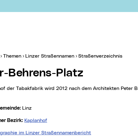
er:
(aktue
Themen
Linzer Straßennamen
Straßenverzeichnis
er-Behrens-Platz
lgemeinde:
Linz
cher Bezirk:
Kaplanhof
ographie im Linzer Straßennamenbericht