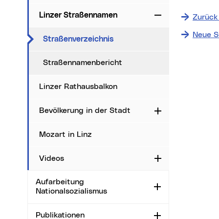
+
−
Linzer Straßennamen
Zuklappen
Zurück
⇧
Neue S
(aktueller Menüpunkt)
Straßenverzeichnis
Date
Straßennamenbericht
i
Linzer Rathausbalkon
Ma
Bevölkerung in der Stadt
Aufklappen
Sta
Ort
Mozart in Linz
Videos
Aufklappen
Aufarbeitung
Aufklappen
Nationalsozialismus
Publikationen
Aufklappen