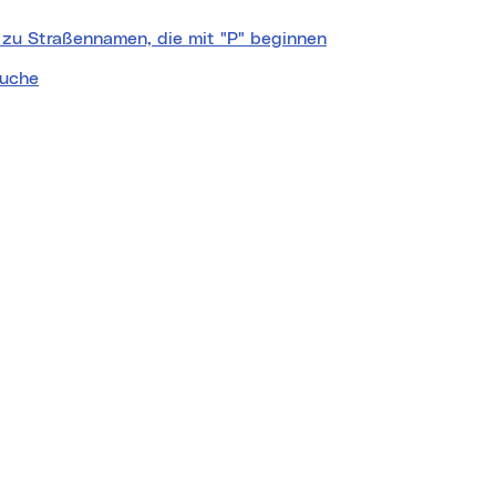
 zu Straßennamen, die mit "P" beginnen
uche
nquelle:
basemap.at
rker
dtplan
hofoto