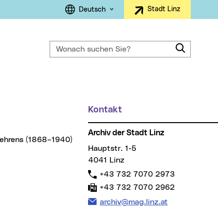
Sprachauswahl
Stadt Linz
Deutsch
Wonach suchen Sie?
Suche
ller Menüpunkt)
Kontakt
Weitere Informationen
Archiv der Stadt Linz
Hauptstr. 1-5
4041 Linz
Telefon:
+43 732 7070 2973
Fax:
+43 732 7070 2962
E-Mail Adresse:
archiv@mag.linz.at