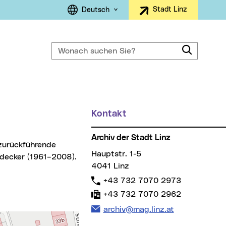
Sprachauswahl
Stadt Linz
Deutsch
Wonach suchen Sie?
Suche
ller Menüpunkt)
Kontakt
Weitere Informationen
Archiv der Stadt Linz
Hauptstr. 1-5
idecker (1961–2008).
4041 Linz
Telefon:
+43 732 7070 2973
Fax:
+43 732 7070 2962
E-Mail Adresse:
archiv@mag.linz.at