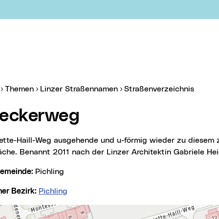
er:
(aktue
Themen
Linzer Straßennamen
Straßenverzeichnis
ideckerweg
äche. Benannt 2011 nach der Linzer Architektin Gabriele He
lgemeinde:
Pichling
cher Bezirk:
Pichling
springen