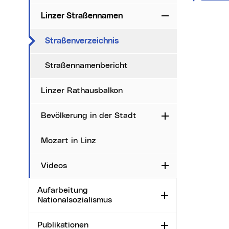
Linzer Straßennamen
Zuklappen
Date
i
(aktueller Menüpunkt)
Straßenverzeichnis
Ma
Straßennamenbericht
Sta
Linzer Rathausbalkon
Ort
Bevölkerung in der Stadt
Aufklappen
Mozart in Linz
Videos
Aufklappen
Aufarbeitung
Aufklappen
Nationalsozialismus
Publikationen
Aufklappen