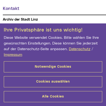
Kontakt
Weitere Informationen
Archiv der Stadt Linz
Hauptstr. 1-5
Ihre Privatsphäre ist uns wichtig!
4041 Linz
Diese Website verwendet Cookies. Bitte wählen Sie Ihre
Telefon:
+43 732 7070 2973
gewünschten Einstellungen. Diese können Sie jederzeit
Fax:
+43 732 7070 2962
auf der Datenschutz-Seite anpassen.
Datenschutz
/
E-Mail Adresse:
archiv@mag.linz.at
Impressum
Notwendige Cookies
Wichtige Links
Kontakt
Barrierefreiheit
Datenschutz
Cookie-Einstellungen
Impressum
Cookies auswählen
Alle Cookies