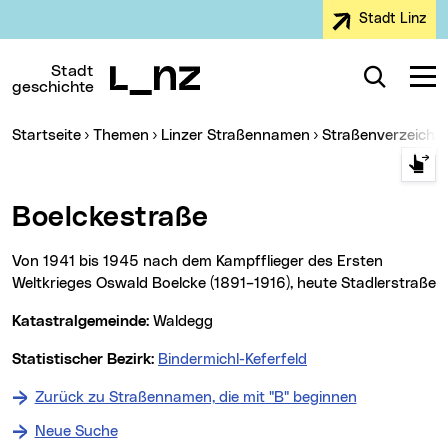
Stadt Linz
Zur Navigation
Zum Inhalt
Zur Suche
Stadt
Suche
Navig
geschichte
Sie sind hier:
Startseite
Themen
Linzer Straßennamen
Straßenverzeichn
Boelckestraße
Von 1941 bis 1945 nach dem Kampfflieger des Ersten
Weltkrieges Oswald Boelcke (1891–1916), heute Stadlerstraße
Katastralgemeinde:
Waldegg
Statistischer Bezirk:
Bindermichl-Keferfeld
Zurück zu Straßennamen, die mit "B" beginnen
Neue Suche