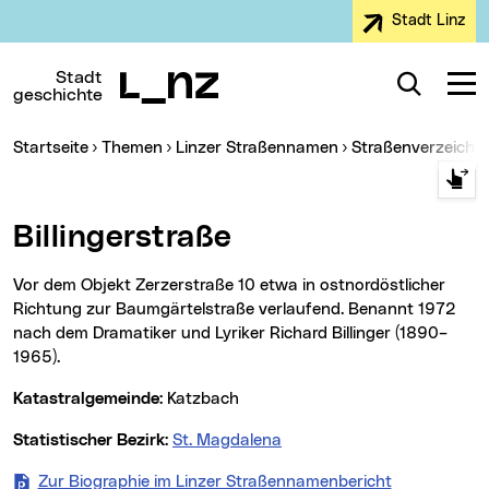
Stadt Linz
Zur Navigation
Zum Inhalt
Zur Suche
Stadt
Suche
Navig
geschichte
Sie sind hier:
Startseite
Themen
Linzer Straßennamen
Straßenverzeichn
Billingerstraße
Vor dem Objekt Zerzerstraße 10 etwa in ostnordöstlicher
Richtung zur Baumgärtelstraße verlaufend. Benannt 1972
nach dem Dramatiker und Lyriker Richard Billinger (1890–
1965).
Katastralgemeinde:
Katzbach
Statistischer Bezirk:
St. Magdalena
Zur Biographie im Linzer Straßennamenbericht