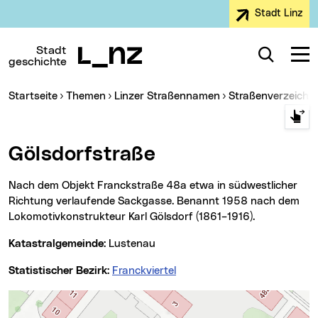
Stadt Linz
Zur Navigation
Zum Inhalt
Zur Suche
Stadt
Suche
Navig
geschichte
Sie sind hier:
Startseite
Themen
Linzer Straßennamen
Straßenverzeichn
Gölsdorfstraße
Nach dem Objekt Franckstraße 48a etwa in südwestlicher
Richtung verlaufende Sackgasse. Benannt 1958 nach dem
Lokomotivkonstrukteur Karl Gölsdorf (1861–1916).
Katastralgemeinde:
Lustenau
Statistischer Bezirk:
Franckviertel
Karte überspringen