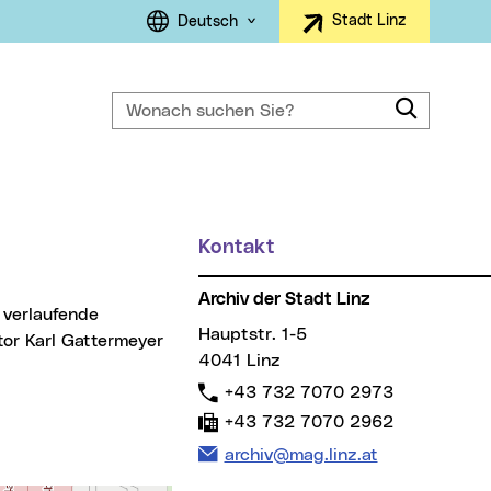
Sprachauswahl
Stadt Linz
Deutsch
Wonach suchen Sie?
Suche
ller Menüpunkt)
Kontakt
Weitere Informationen
Archiv der Stadt Linz
Hauptstr. 1-5
or Karl Gattermeyer
4041 Linz
Telefon:
+43 732 7070 2973
Fax:
+43 732 7070 2962
E-Mail Adresse:
archiv@mag.linz.at