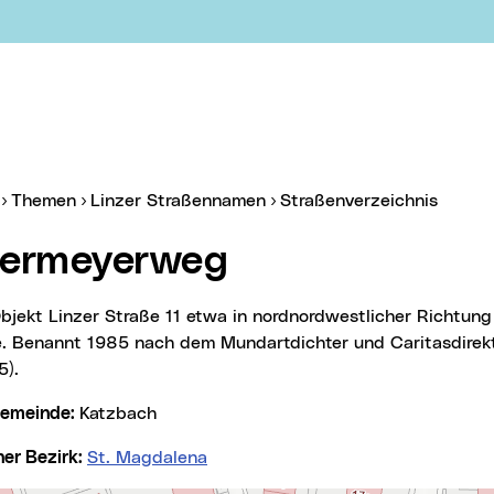
er:
(aktue
Themen
Linzer Straßennamen
Straßenverzeichnis
ttermeyerweg
. Benannt 1985 nach dem Mundartdichter und Caritasdirekt
5).
lgemeinde:
Katzbach
cher Bezirk:
St. Magdalena