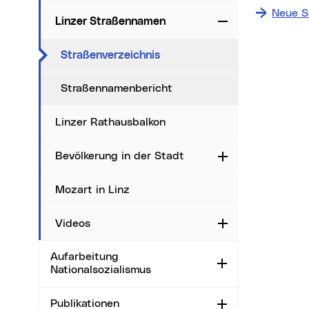
Neue S
Linzer Straßennamen
Zuklappen
Date
(aktueller Menüpunkt)
Straßenverzeichnis
i
Straßennamenbericht
Ma
Linzer Rathausbalkon
Sta
Ort
Bevölkerung in der Stadt
Aufklappen
Mozart in Linz
Videos
Aufklappen
Aufarbeitung
Aufklappen
Nationalsozialismus
Publikationen
Aufklappen