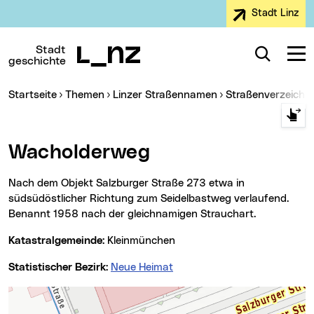
Stadt Linz
Zur Navigation
Zum Inhalt
Zur Suche
Stadt
Suche
Navig
geschichte
Sie sind hier:
Startseite
Themen
Linzer Straßennamen
Straßenverzeichn
Wacholderweg
Nach dem Objekt Salzburger Straße 273 etwa in
südsüdöstlicher Richtung zum Seidelbastweg verlaufend.
Benannt 1958 nach der gleichnamigen Strauchart.
Katastralgemeinde:
Kleinmünchen
Statistischer Bezirk:
Neue Heimat
Karte überspringen