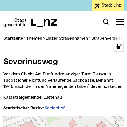
Stadt Linz
Zur Navigation
Zum Inhalt
Zur Suche
Stadt
Suche
Navig
geschichte
Sie sind hier:
Startseite
Themen
Linzer Straßennamen
Straßenverzeichn
Severinusweg
Vor dem Objekt Am Fünfundzwanziger Turm 7 etwa in
südöstlicher Richtung verlaufende Sackgasse. Benannt
1946 nach der in der Nähe liegenden (alten) Severinuskirche.
Katastralgemeinde:
Lustenau
Statistischer Bezirk:
Kaplanhof
Karte überspringen