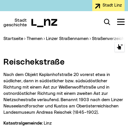
Stadt Linz
Zur Navigation
Zum Inhalt
Zur Suche
Stadt
Suche
Navig
geschichte
Sie sind hier:
Startseite
Themen
Linzer Straßennamen
Straßenverzeichn
Reischekstraße
Nach dem Objekt Kaplanhofstraße 20 vorerst etwa in
südlicher, dann in südöstlicher bzw. südsüdöstlicher
Richtung mit einem Ast zur Weißenwolffstraße und in
ostnordöstlicher Richtung mit einem zweiten Ast zur
Nietzschestraße verlaufend. Benannt 1903 nach dem Linzer
Neuseelandforscher und Kustos am Oberösterreichischen
Landesmuseum Andreas Reischek (1845–1902).
Katastralgemeinde:
Linz