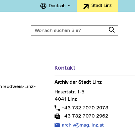
Sprachauswahl
Stadt Linz
Deutsch
Wonach suchen Sie?
Suche
ller Menüpunkt)
Kontakt
Weitere Informationen
Archiv der Stadt Linz
Hauptstr. 1-5
4041 Linz
Telefon:
+43 732 7070 2973
Fax:
+43 732 7070 2962
E-Mail Adresse:
archiv@mag.linz.at