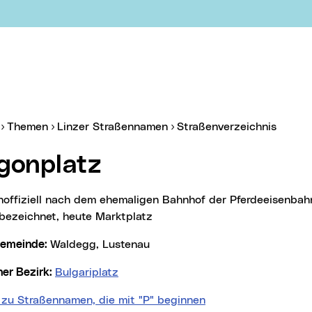
er:
(aktue
Themen
Linzer Straßennamen
Straßenverzeichnis
ygonplatz
ezeichnet, heute Marktplatz
lgemeinde:
Waldegg, Lustenau
cher Bezirk:
Bulgariplatz
 zu Straßennamen, die mit "P" beginnen