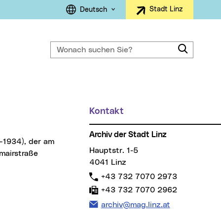
Sprachauswahl
Stadt Linz
Deutsch
Wonach suchen Sie?
Suche
ller Menüpunkt)
Kontakt
Weitere Informationen
Archiv der Stadt Linz
Hauptstr. 1-5
tmairstraße
4041 Linz
Telefon:
+43 732 7070 2973
Fax:
+43 732 7070 2962
E-Mail Adresse:
archiv@mag.linz.at