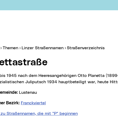
er:
(aktue
Themen
Linzer Straßennamen
Straßenverzeichnis
nettastraße
zialistischen Juliputsch 1934 hauptbeteiligt war, heute Hit
lgemeinde:
Lustenau
cher Bezirk:
Franckviertel
 zu Straßennamen, die mit "P" beginnen