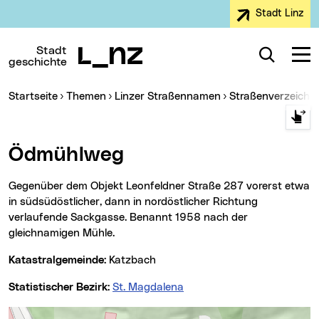
Stadt Linz
Zur Navigation
Zum Inhalt
Zur Suche
Stadt
Suche
Navig
geschichte
Sie sind hier:
Startseite
Themen
Linzer Straßennamen
Straßenverzeichn
Ödmühlweg
Gegenüber dem Objekt Leonfeldner Straße 287 vorerst etwa
in südsüdöstlicher, dann in nordöstlicher Richtung
verlaufende Sackgasse. Benannt 1958 nach der
gleichnamigen Mühle.
Katastralgemeinde:
Katzbach
Statistischer Bezirk:
St. Magdalena
Karte überspringen