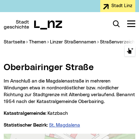
Stadt Linz
Zur Navigation
Zum Inhalt
Zur Suche
Stadt
Suche
Navig
geschichte
Sie sind hier:
Startseite
Themen
Linzer Straßennamen
Straßenverzeichn
Oberbairinger Straße
Im Anschluß an die Magdalenastraße in mehreren
Windungen etwa in nordnordöstlicher bzw. nördlicher
Richtung zur Stadtgrenze mit Altenberg verlaufend. Benannt
1954 nach der Katastralgemeinde Oberbairing.
Katastralgemeinde:
Katzbach
Statistischer Bezirk:
St. Magdalena
Karte überspringen