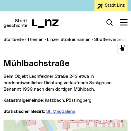
Stadt Linz
Zur Navigation
Zum Inhalt
Zur Suche
Stadt
Suche
Navig
geschichte
Sie sind hier:
Startseite
Themen
Linzer Straßennamen
Straßenverzeichn
Mühlbachstraße
Beim Objekt Leonfeldner Straße 243 etwa in
nordnordwestlicher Richtung verlaufende Sackgasse.
Benannt 1939 nach dem dortigen Mühlbach.
Katastralgemeinde:
Katzbach, Pöstlingberg
Statistischer Bezirk:
St. Magdalena
Karte überspringen