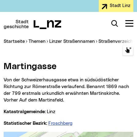
Stadt Linz
Zur Navigation
Zum Inhalt
Zur Suche
Stadt
Suche
Navig
geschichte
Sie sind hier:
Startseite
Themen
Linzer Straßennamen
Straßenverzeichn
Martingasse
Von der Schweizerhausgasse etwa in südsüdöstlicher
Richtung zur Römerstraße verlaufend. Benannt 1869 nach
der 799 erstmals urkundlich erwähnten Martinskirche.
Vorher Auf dem Martinsfeld.
Katastralgemeinde:
Linz
Statistischer Bezirk:
Froschberg
Karte überspringen