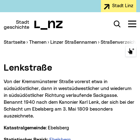
Stadt Linz
Zur Navigation
Zum Inhalt
Zur Suche
Stadt
Suche
Navig
geschichte
Sie sind hier:
Startseite
Themen
Linzer Straßennamen
Straßenverzeichn
Lenkstraße
Von der Kremsmünsterer Straße vorerst etwa in
südsüdöstlicher, dann in westsüdwestlicher und wiederum
in südsüdöstlicher Richtung verlaufende Sackgasse.
Benannt 1940 nach dem Kanonier Karl Lenk, der sich bei der
Schlacht um Ebelsberg am 3. Mai 1809 besonders
auszeichnete.
Katastralgemeinde:
Ebelsberg
Statistischer Bezirk:
Ebelsberg