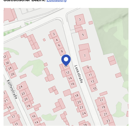
Karte überspringen
+
−