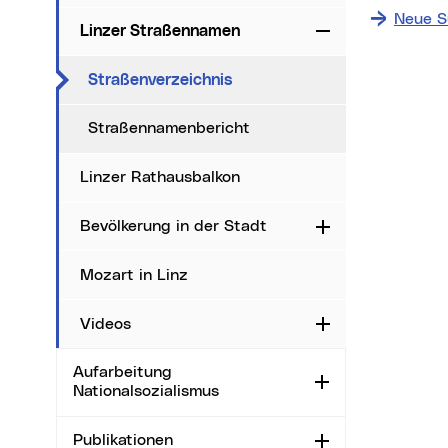
Neue S
Linzer Straßennamen
Zuklappen
Date
(aktueller Menüpunkt)
Straßenverzeichnis
i
Straßennamenbericht
Ma
Linzer Rathausbalkon
Sta
Ort
Bevölkerung in der Stadt
Aufklappen
Mozart in Linz
Videos
Aufklappen
Aufarbeitung
Aufklappen
Nationalsozialismus
Publikationen
Aufklappen