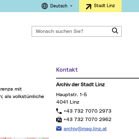
Sprachauswahl
Stadt Linz
Deutsch
Wonach suchen Sie?
Suche
ller Menüpunkt)
Kontakt
Weitere Informationen
Archiv der Stadt Linz
Hauptstr. 1-5
 als volkstümliche
4041 Linz
Telefon:
+43 732 7070 2973
Fax:
+43 732 7070 2962
E-Mail Adresse:
archiv@mag.linz.at