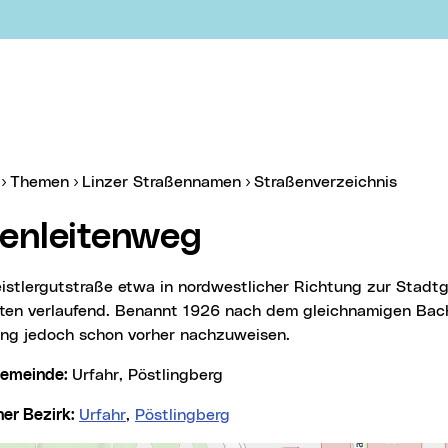
er:
(aktue
Themen
Linzer Straßennamen
Straßenverzeichnis
ßenleitenweg
ten verlaufend. Benannt 1926 nach dem gleichnamigen Bach;
ng jedoch schon vorher nachzuweisen.
lgemeinde:
Urfahr, Pöstlingberg
cher Bezirk:
Urfahr
,
Pöstlingberg