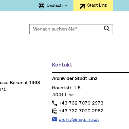
Sprachauswahl
Stadt Linz
Deutsch
Wonach suchen Sie?
Suche
ller Menüpunkt)
Kontakt
Weitere Informationen
Archiv der Stadt Linz
Hauptstr. 1-5
1).
4041 Linz
Telefon:
+43 732 7070 2973
Fax:
+43 732 7070 2962
E-Mail Adresse:
archiv@mag.linz.at