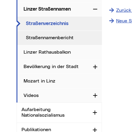
+
−
Linzer Straßennamen
Zuklappen
Zurück
⇧
Neue S
(aktueller Menüpunkt)
Straßenverzeichnis
Date
Straßennamenbericht
i
Linzer Rathausbalkon
Ma
Bevölkerung in der Stadt
Aufklappen
Sta
Ort
Mozart in Linz
Videos
Aufklappen
Aufarbeitung
Aufklappen
Nationalsozialismus
Publikationen
Aufklappen