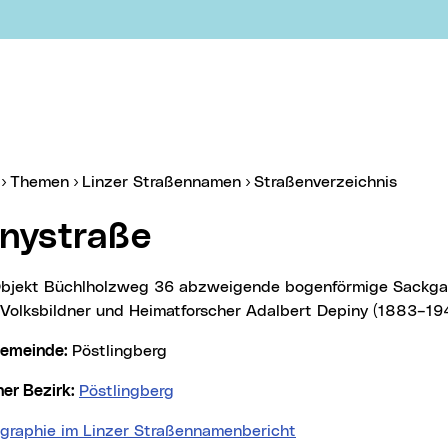
er:
(aktue
Themen
Linzer Straßennamen
Straßenverzeichnis
inystraße
Volksbildner und Heimatforscher Adalbert Depiny (1883–194
lgemeinde:
Pöstlingberg
cher Bezirk:
Pöstlingberg
ographie im Linzer Straßennamenbericht