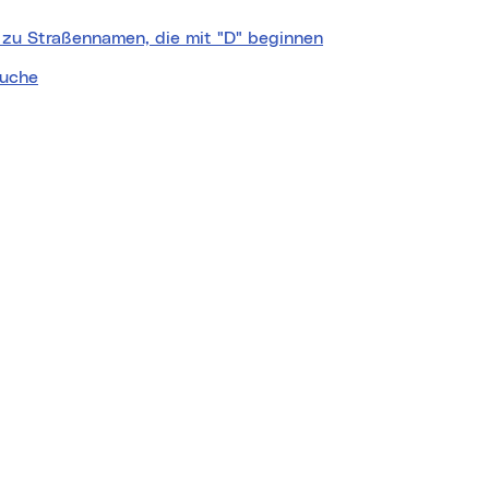
 zu Straßennamen, die mit "D" beginnen
uche
nquelle:
basemap.at
rker
dtplan
hofoto