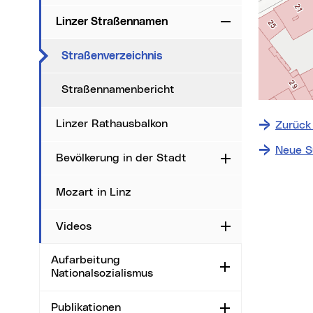
Linzer Straßennamen
Zuklappen
(aktueller Menüpunkt)
Straßenverzeichnis
Straßennamenbericht
+
−
Linzer Rathausbalkon
Zurück
⇧
Neue S
Bevölkerung in der Stadt
Aufklappen
Date
Mozart in Linz
i
Videos
Aufklappen
Ma
Aufarbeitung
Sta
Aufklappen
Nationalsozialismus
Ort
Publikationen
Aufklappen