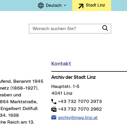
Sprachauswahl
Stadt Linz
Deutsch
Wonach suchen Sie?
Suche
ller Menüpunkt)
Kontakt
Weitere Informationen
Archiv der Stadt Linz
Hauptstr. 1-5
ametz (1868–1927).
4041 Linz
Graben und
Telefon:
+43 732 7070 2973
1864 Marktstraße,
Engelbert Dollfuß
Fax:
+43 732 7070 2962
934. 1938
E-Mail Adresse:
archiv@mag.linz.at
che Reich am 13.