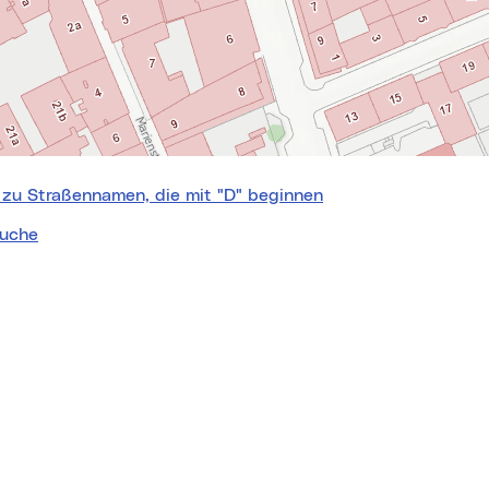
 zu Straßennamen, die mit "D" beginnen
uche
nquelle:
basemap.at
rker
dtplan
hofoto