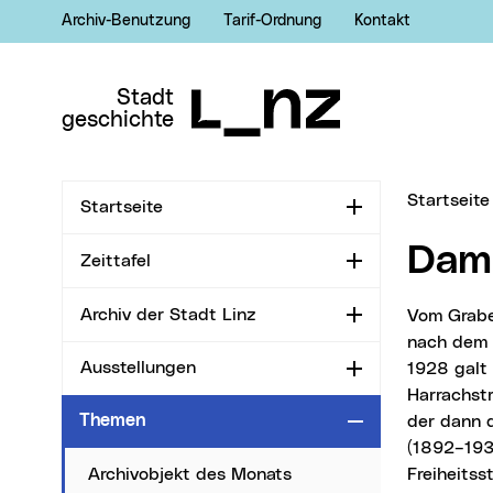
Archiv-Benutzung
Tarif-Ordnung
Kontakt
Zur Navigation
Zum Inhalt
Zur Suche
Stadt
geschichte
Sie sind hi
Startseite
Startseite
Aufklappen
Da
Zeittafel
Aufklappen
Archiv der Stadt Linz
Vom Graben etwa in südsüdöstlicher Richtung zum Hessenplatz verlaufend. Benannt 1945
Aufklappen
nach dem 
Ausstellungen
1928 galt
Aufklappen
Harrachst
Themen
der dann 
Zuklappen
(1892–193
Freiheitss
Archivobjekt des Monats