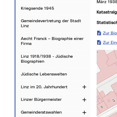
März 1938
Kriegsende 1945
Katastra
Gemeindevertretung der Stadt
Statistis
Linz
Zur Bi
Aecht Franck – Biographie einer
Zur Ei
Firma
Karte über
Linz 1918/1938 - Jüdische
Biographien
Jüdische Lebenswelten
Linz im 20. Jahrhundert
Aufklappen
Linzer Bürgermeister
Aufklappen
Gemeinderatswahlen
Aufklappen