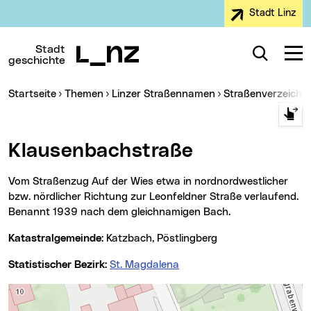
Stadt Linz
Zur Navigation
Zum Inhalt
Zur Suche
Stadt
Suche
Navig
geschichte
Sie sind hier:
Startseite
Themen
Linzer Straßennamen
Straßenverzeichn
Klausenbachstraße
Vom Straßenzug Auf der Wies etwa in nordnordwestlicher
bzw. nördlicher Richtung zur Leonfeldner Straße verlaufend.
Benannt 1939 nach dem gleichnamigen Bach.
Katastralgemeinde:
Katzbach, Pöstlingberg
Statistischer Bezirk:
St. Magdalena
Karte überspringen