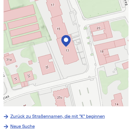
+
−
Zurück zu Straßennamen, die mit "K" beginnen
⇧
Neue Suche