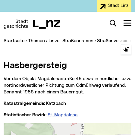
Stadt Linz
Zur Navigation
Zum Inhalt
Zur Suche
Stadt
Suche
Navig
geschichte
Sie sind hier:
Startseite
Themen
Linzer Straßennamen
Straßenverzeichn
Hasbergersteig
Vor dem Objekt Magdalenastraße 45 etwa in nördlicher bzw.
nordnordwestlicher Richtung zum Ödmühlweg verlaufend.
Benannt 1958 nach einem Bauerngut.
Katastralgemeinde:
Katzbach
Statistischer Bezirk:
St. Magdalena
Karte überspringen